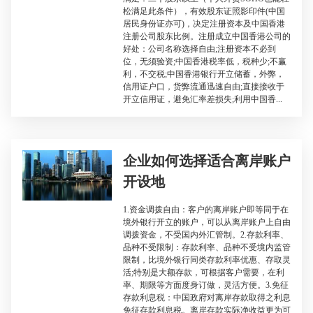
松满足此条件），有效股东证照影印件(中国
居民身份证亦可)，决定注册资本及中国香港
注册公司股东比例。注册成立中国香港公司的
好处：公司名称选择自由;注册资本不必到
位，无须验资;中国香港税率低，税种少;不赢
利，不交税;中国香港银行开立储蓄，外弊，
信用证户口，货弊流通迅速自由;直接接收于
开立信用证，避免汇率差损失;利用中国香...
企业如何选择适合离岸账户
开设地
1.资金调拨自由：客户的离岸账户即等同于在
境外银行开立的账户，可以从离岸账户上自由
调拨资金，不受国内外汇管制。2.存款利率、
品种不受限制：存款利率、品种不受境内监管
限制，比境外银行同类存款利率优惠、存取灵
活;特别是大额存款，可根据客户需要，在利
率、期限等方面度身订做，灵活方便。3.免征
存款利息税：中国政府对离岸存款取得之利息
免征存款利息税。离岸存款实际净收益更为可