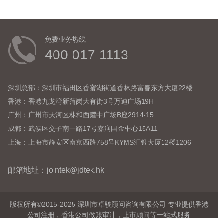
免费业务热线
400 017 1113
深圳总部：深圳市福田区香蜜湖街道香林路富春东方大厦22楼
香港：香港九龙湾新蒲岗大有街3号万迪广场19H
广州：广州市天河区林和西耀中广场B座2914-15
成都：武侯区交子南一路17号嘉润国金中心15A11
上海：上海市静安区南京西路758号KYMS汇银大厦12楼1206
邮箱地址：jointek@jdtek.hk
版权所有©2015-2025 深圳市卓骏顾问咨询有限公司 专业提供香港
公司注册，香港公司做账审计，上市顾问等一站式服务