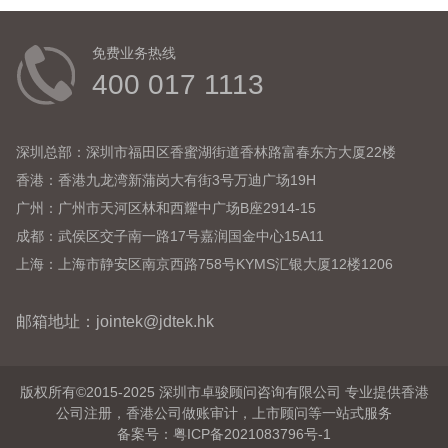
免费业务热线
400 017 1113
深圳总部：深圳市福田区香蜜湖街道香林路富春东方大厦22楼
香港：香港九龙湾新蒲岗大有街3号万迪广场19H
广州：广州市天河区林和西耀中广场B座2914-15
成都：武侯区交子南一路17号嘉润国金中心15A11
上海：上海市静安区南京西路758号KYMS汇银大厦12楼1206
邮箱地址：jointek@jdtek.hk
版权所有©2015-2025 深圳市卓骏顾问咨询有限公司 专业提供香港
公司注册，香港公司做账审计，上市顾问等一站式服务
备案号：
粤ICP备2021083796号-1